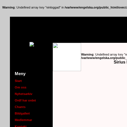
Warning
: Undefined array key "einloggad" in
/var/www/engelska.org/public_html/over.t
Warning
: Undefined array key "ep
/var/www/engelska.org/public_
Sirius 
Meny
Start
Om oss
Nyhetsarkiv
Ordf har ordet
Chants
Bildgalleri
Medlemmar
Kontakt